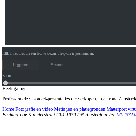
Klik in het vlak om een foto te kiezen. Sleep om te positioneren.
Liggend
Staand
Zoom
Beeldgarage
Professionele vastgoed-presentaties die verkopen, in en rond Amster
Home
Fotografie en video
Metingen en plattegronden
Matterport virt
Beeldgarage
Kuinderstraat 50-1
1079 DN Amsterdam
Tel:
06-2372