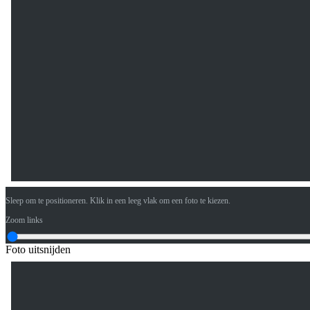
Sleep om te positioneren. Klik in een leeg vlak om een foto te kiezen.
Zoom links
Foto uitsnijden