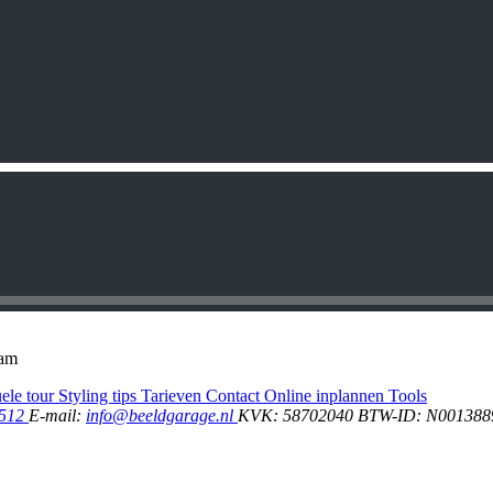
dam
uele tour
Styling tips
Tarieven
Contact
Online inplannen
Tools
5512
E-mail:
info@beeldgarage.nl
KVK: 58702040
BTW-ID: N001388