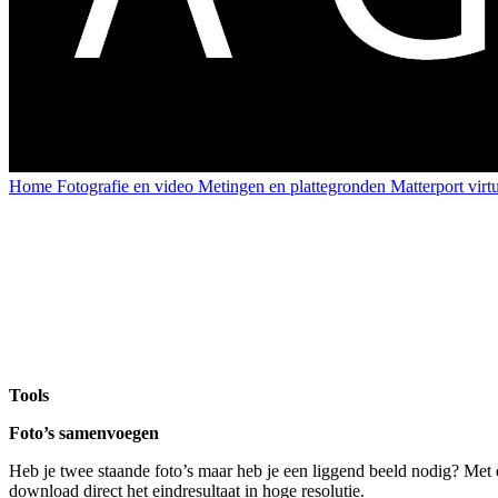
Home
Fotografie en video
Metingen en plattegronden
Matterport virt
Tools
Foto’s samenvoegen
Heb je twee staande foto’s maar heb je een liggend beeld nodig? Met d
download direct het eindresultaat in hoge resolutie.